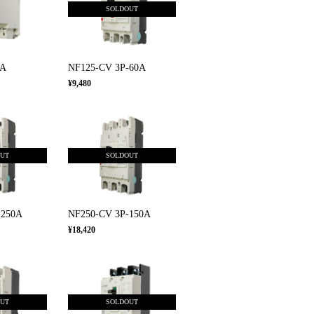
SOLDOUT
3A
NF125-CV 3P-60A
¥9,480
OUT
SOLDOUT
-250A
NF250-CV 3P-150A
¥18,420
OUT
SOLDOUT