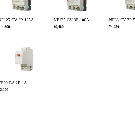
NF125-CV 3P-125A
NF125-CV 3P-100A
NF63-CV 3P-
14,690
¥9,480
¥4,230
CP30-BA 2P-1A
2,200