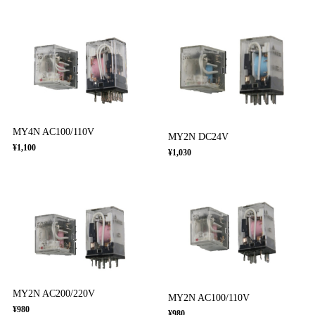
MY4N AC100/110V
MY2N DC24V
¥1,100
¥1,030
MY2N AC200/220V
MY2N AC100/110V
¥980
¥980