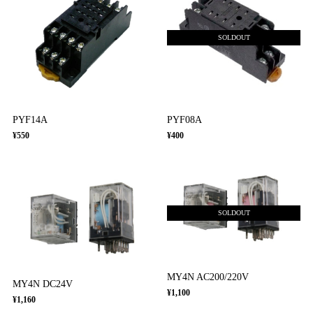
SOLDOUT
PYF14A
PYF08A
¥550
¥400
SOLDOUT
MY4N AC200/220V
MY4N DC24V
¥1,100
¥1,160