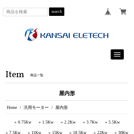
search
Toggle
navigatio
Item
商品一覧
屋内形
Home
汎用モーター
屋内形
0.75Kw
1.5Kw
2.2Kw
3.7Kw
5.5Kw
7.5Kw
11Kw
15Kw
18.5Kw
22Kw
30Kw