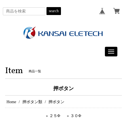
search
Toggle
navigatio
Item
商品一覧
押ボタン
Home
押ボタン類
押ボタン
２５Φ
３０Φ