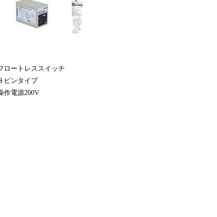
フロートレススイッチ
８ピンタイプ
操作電源200V