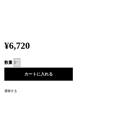
¥6,720
数量
通報する