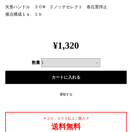
矢形ハンドル ３０Φ ２ノッチセレクト 各位置停止
接点構成１ａ、１ｂ
¥1,320
数量
通報する
￥２０，０００以上ご購入で
送料無料