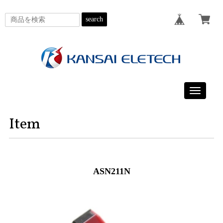
search
Toggle
navigatio
Item
ASN211N