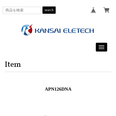
search
Toggle
navigatio
Item
APN126DNA