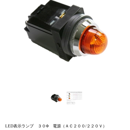
LED表示ランプ ３０Φ 電源（ＡＣ２００/２２０Ｖ）