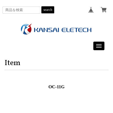
search
Toggle
navigatio
Item
OC-11G